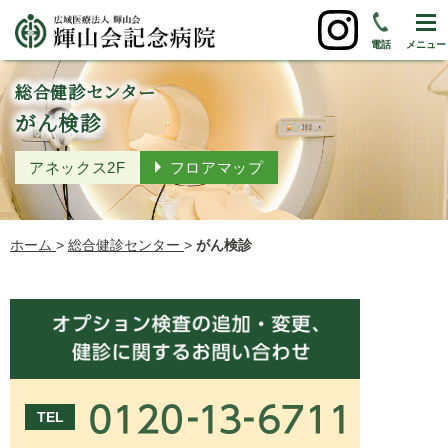
電話
メニュー
総合健診センター
がん検診
アネックス2F
フロアマップ
ホーム
>
総合健診センター
>
がん検診
TEL