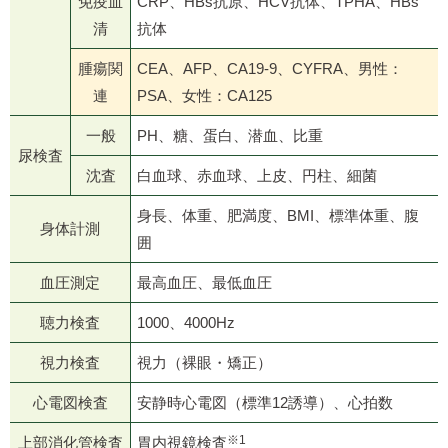
免疫血
CRP、HBs抗原、HCV抗体、TPHA、HBs
清
抗体
腫瘍関
CEA、AFP、CA19-9、CYFRA、男性：
連
PSA、女性：CA125
一般
PH、糖、蛋白、潜血、比重
尿検査
沈査
白血球、赤血球、上皮、円柱、細菌
身長、体重、肥満度、BMI、標準体重、腹
身体計測
囲
血圧測定
最高血圧、最低血圧
聴力検査
1000、4000Hz
視力検査
視力（裸眼・矯正）
心電図検査
安静時心電図（標準12誘導）、心拍数
※1
上部消化管検査
胃内視鏡検査