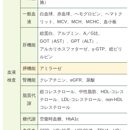
施）
一般血
白血球、赤血球、ヘモグロビン、ヘマトク
液
リット、MCV、MCH、MCHC、血小板
総蛋白、アルブミン、A／G比、
GOT（AST）、GPT（ALT）、
肝機能
アルカリホスファターゼ、γ-GTP、総ビリ
ルビン
膵機能
アミラーゼ
血液
検査
腎機能
クレアチニン、eGFR、尿酸
総コレステロール、中性脂肪、HDL-コレス
脂質代
テロール、LDL-コレステロール、non-HDL
謝
コレステロール
糖代謝
空腹時血糖、HbA1c