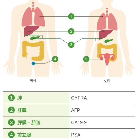
肺
CYFRA
肝臓
AFP
膵臓・胆道
CA19-9
前立腺
PSA