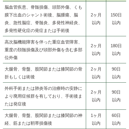
脳血管疾患、脊髄損傷、頭部外傷、くも
膜下出血のシャント術後、脳腫瘍、脳
2ヶ月
150日
炎、急性脳症、脊髄炎、多発性神経炎、
以内
以内
多発性硬化症の発症または手術後
高次脳機能障害を伴った重症血管障害、
2ヶ月
180日
重度の頚髄損傷及び頭部外傷を含む多部
以内
以内
位外傷
大腿骨、骨盤、股関節または膝関節の骨
2ヶ月
90日
折もしくは術後
以内
以内
外科手術または肺炎等の治療時の安静に
2ヶ月
90日
より廃用症候群を有しており、手術後ま
以内
以内
たは発症後
大腿骨、骨盤、股関節または膝関節の神
1ヶ月
60日
経、筋または靭帯損傷後
以内
以内