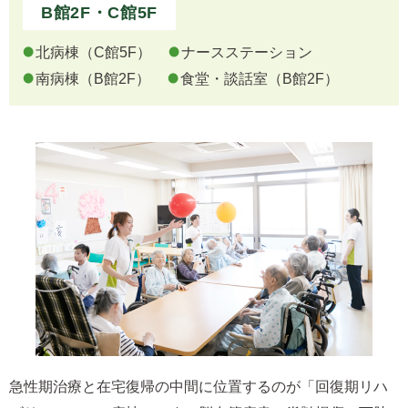
B館2F・C館5F
北病棟（C館5F）
ナースステーション
南病棟（B館2F）
食堂・談話室（B館2F）
急性期治療と在宅復帰の中間に位置するのが「回復期リハ