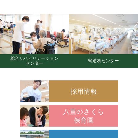
ン
社会福祉法人悠水会
腎透析センター
きりしま邸苑
採用情報
八重のさくら
保育園