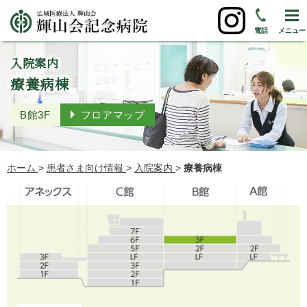
電話
メニュー
入院案内
療養病棟
B館3F
フロアマップ
ホーム
>
患者さま向け情報
>
入院案内
>
療養病棟