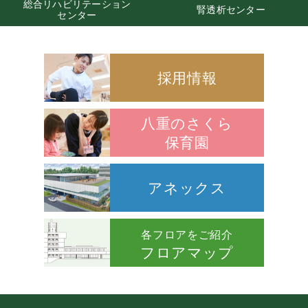
ビリテーション
社会福
腎透析センター
ンター
きり
採用情報
八重のさくら
保育園
アネックス
各フロアをご紹介
フロアマップ